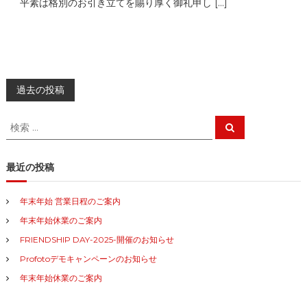
平素は格別のお引き立てを賜り厚く御礼申し […]
投
過去の投稿
稿
検
検
索
索
ナ
対
象
最近の投稿
:
ビ
年末年始 営業日程のご案内
ゲ
年末年始休業のご案内
FRIENDSHIP DAY-2025-開催のお知らせ
ー
Profotoデモキャンペーンのお知らせ
シ
年末年始休業のご案内