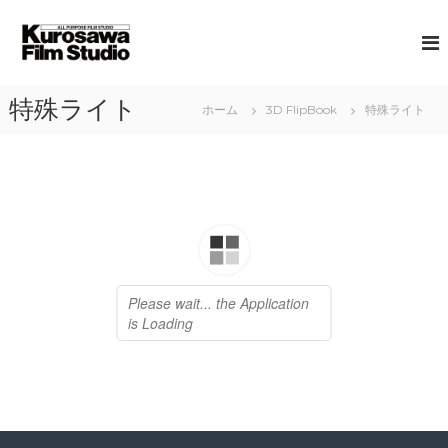
コ
ン
黒
A
L
テ
澤
L
ン
フ
P
ツ
ィ
U
特殊ライト
ホーム
3D FlipBook
特殊ライト
へ
R
ル
ス
P
ム
キ
O
ス
S
ッ
E
プ
タ
F
ジ
I
オ
L
M
S
T
U
D
I
O