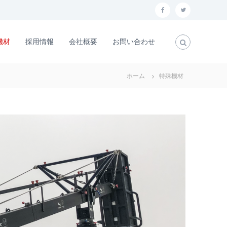
f
t
a
w
機材
採用情報
会社概要
お問い合わせ
c
i
e
t
b
t
ホーム
特殊機材
o
e
o
r
k