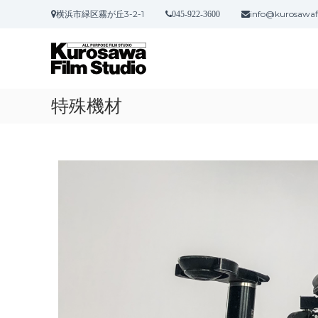
コ
横浜市緑区霧が丘3-2-1
info@kurosawaf
045-922-3600
ン
黒
A
テ
澤
L
ン
L
ツ
フ
P
へ
ィ
U
ス
特殊機材
ル
R
キ
ム
P
ッ
ス
O
プ
タ
S
ジ
E
F
オ
I
L
M
S
T
U
D
I